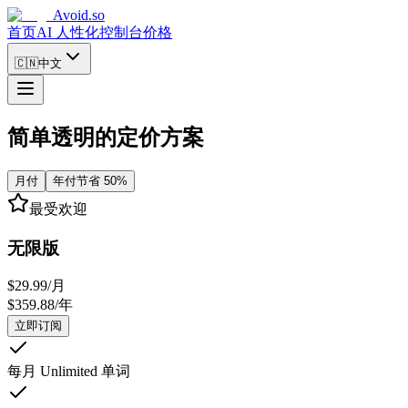
Avoid.so
首页
AI 人性化
控制台
价格
🇨🇳
中文
简单透明的定价方案
月付
年付
节省 50%
最受欢迎
无限版
$
29.99
/
月
$
359.88
/
年
立即订阅
每月 Unlimited 单词